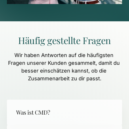
Häufig 
gestellte 
Fragen
Wir 
haben 
Antworten 
auf 
die 
häufigsten 
Fragen 
unserer 
Kunden 
gesammelt, 
damit 
du 
besser 
einschätzen 
kannst, 
ob 
die 
Zusammenarbeit 
zu 
dir 
passt.
Was ist CMD?
CMD (Craniomandibuläre Dysfunktion) 
steht für schmerzhafte 