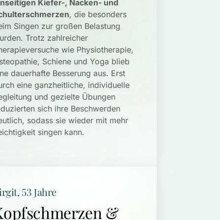
inseitigen Kiefer-, Nacken- und 
chulterschmerzen
, die besonders 
eim Singen zur großen Belastung 
urden. Trotz zahlreicher 
herapieversuche wie Physiotherapie, 
steopathie, Schiene und Yoga blieb 
ine dauerhafte Besserung aus. Erst 
urch eine ganzheitliche, individuelle 
egleitung und gezielte Übungen 
eduzierten sich ihre Beschwerden 
eutlich, sodass sie wieder mit mehr 
eichtigkeit singen kann.
irgit, 53 Jahre 
Kopfschmerzen & 