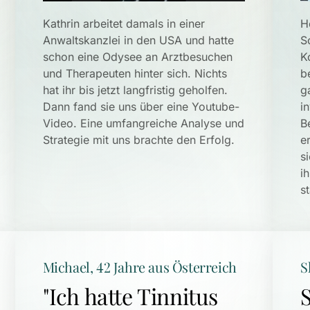
Kathrin arbeitet damals in einer 
H
Anwaltskanzlei in den USA und hatte 
S
schon eine Odysee an Arztbesuchen 
K
und Therapeuten hinter sich. Nichts 
b
hat ihr bis jetzt langfristig geholfen. 
g
Dann fand sie uns über eine Youtube-
i
Video. Eine umfangreiche Analyse und 
B
Strategie mit uns brachte den Erfolg.
e
s
i
st
Michael, 42 Jahre aus Österreich
S
"Ich hatte Tinnitus 