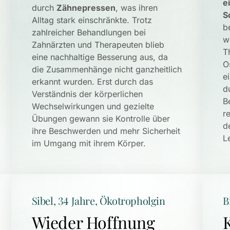
e
durch 
Zähnepressen
, was ihren 
S
Alltag stark einschränkte. Trotz 
b
zahlreicher Behandlungen bei 
w
Zahnärzten und Therapeuten blieb 
T
eine nachhaltige Besserung aus, da 
O
die Zusammenhänge nicht ganzheitlich 
e
erkannt wurden. Erst durch das 
d
Verständnis der körperlichen 
B
Wechselwirkungen und gezielte 
r
Übungen gewann sie Kontrolle über 
d
ihre Beschwerden und mehr Sicherheit 
L
im Umgang mit ihrem Körper.
Sibel, 34 Jahre, Ökotropholgin
B
Wieder Hoffnung 