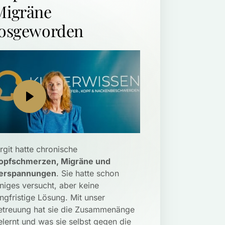
Migräne 
losgeworden 
Birgit hatte chronische 
opfschmerzen, Migräne und 
erspannungen
. Sie hatte schon 
iniges versucht, aber keine 
angfristige Lösung. Mit unser 
etreuung hat sie die Zusammenänge 
elernt und was sie selbst gegen die 