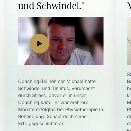
und Schwindel." 
S
Coaching-Teilnehmer Michael hatte 
B
Schwindel und Tinnitus, verursacht 
b
durch Stress, bevor er in unser 
k
Coaching kam.  Er war mehrere 
M
Monate erfolglos bei Physiotherapie in 
P
Behandlung. Schaut euch seine 
d
d
le