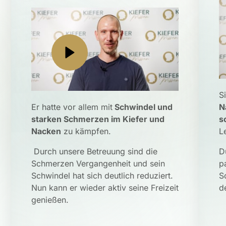
S
Er hatte vor allem mit
 Schwindel und 
N
starken Schmerzen im Kiefer und 
s
Nacken
 zu kämpfen.
L
 Durch unsere Betreuung sind die 
D
Schmerzen Vergangenheit und sein 
p
Schwindel hat sich deutlich reduziert. 
S
Nun kann er wieder aktiv seine Freizeit 
d
genießen.