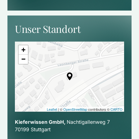
Unser Standort
+
−
Leaflet
| ©
OpenStreetMap
contributors ©
CARTO
Kieferwissen GmbH, 
Nachtigallenweg 7

70199 Stuttgart