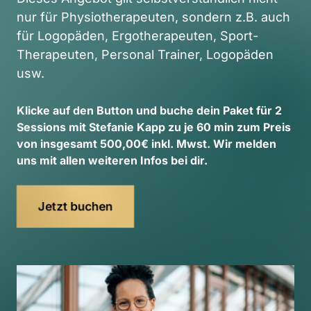
nur für Physiotherapeuten, sondern z.B. auch 
für Logopäden, Ergotherapeuten, Sport-
Therapeuten, Personal Trainer, Logopäden 
Klicke 
auf 
den 
Button 
und 
buche 
dein 
Paket 
für 
2 
Sessions 
mit 
Stefanie 
Kapp 
zu 
je 
60 
min 
zum 
Preis 
von 
insgesamt 
500,00€ 
inkl. 
Mwst. 
Wir 
melden 
uns 
mit 
allen 
weiteren 
Infos 
bei 
dir. 
Jetzt buchen